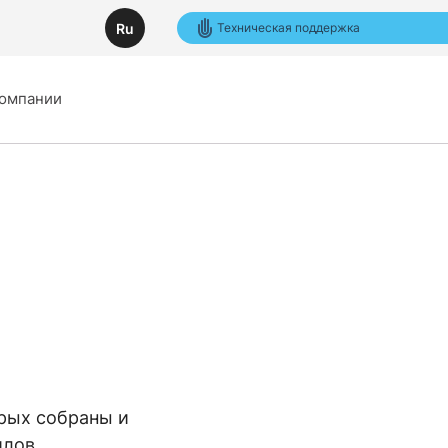
Ru
Техническая поддержка
компании
орых собраны и
йлов