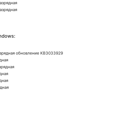
разрядная
разрядная
ndows:
разрядная обновление KB3033929
дная
зрядная
дная
дная
ядная