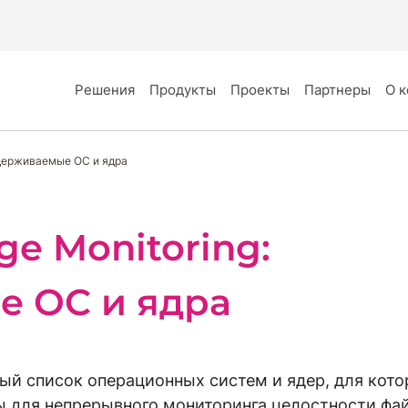
Решения
Продукты
Проекты
Партнеры
О 
оддерживаемые ОС и ядра
ge Monitoring:
 ОС и ядра
ный список операционных систем и ядер, для кот
ы для непрерывного мониторинга целостности фа