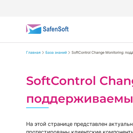
Главная
База знаний
SoftControl Change Monitoring: п
SoftControl Chan
поддерживаемые
На этой странице представлен актуаль
протестированы клиентские компонент