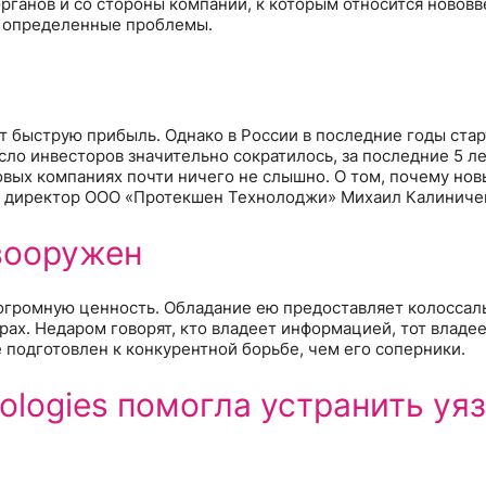
рганов и со стороны компаний, к которым относится нововв
т определенные проблемы.
ит быструю прибыль. Однако в России в последние годы ста
сло инвесторов значительно сократилось, за последние 5 л
новых компаниях почти ничего не слышно. О том, почему но
й директор ООО «Протекшен Технолоджи» Михаил Калиниче
вооружен
огромную ценность. Обладание ею предоставляет колосса
ерах. Недаром говорят, кто владеет информацией, тот владее
 подготовлен к конкурентной борьбе, чем его соперники.
nologies помогла устранить у