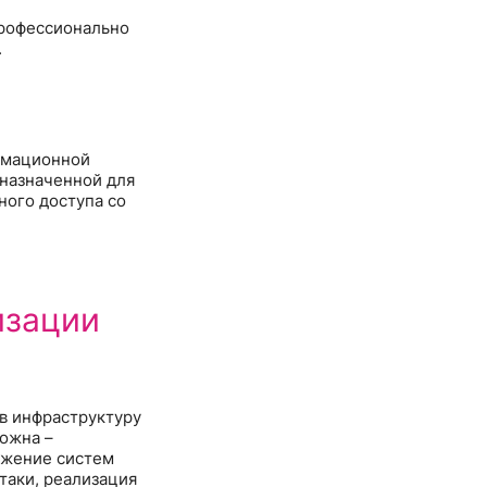
профессионально
.
ормационной
дназначенной для
ного доступа со
изации
в инфраструктуру
можна –
ажение систем
таки, реализация